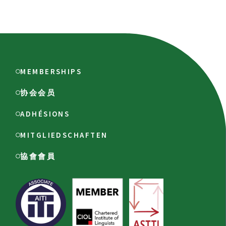
MEMBERSHIPS
协会会员
ADHÉSIONS
MITGLIEDSCHAFTEN
協會會員