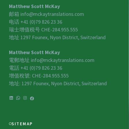
Matthew Scott McKay
邮箱
info@mckaytranslations.com
电话 +41 (0)79 826 23 36
瑞士增值税号
CHE-284.955.555
地址 1297 Founex, Nyon District, Switzerland
Matthew Scott McKay
電郵地址
info@mckaytranslations.com
電話 +41 (0)79 826 23 36
增值稅號:
CHE-284.955.555
地址: 1297 Founex, Nyon District, Switzerland
LinkedIn
WhatsApp
Instagram
Facebook
SITEMAP