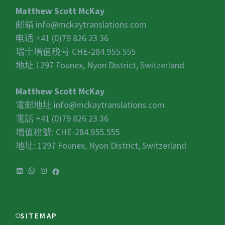
Matthew Scott McKay
邮箱
info@mckaytranslations.com
电话 +41 (0)79 826 23 36
瑞士增值税号
CHE-284.955.555
地址 1297 Founex, Nyon District, Switzerland
Matthew Scott McKay
電郵地址
info@mckaytranslations.com
電話 +41 (0)79 826 23 36
增值稅號:
CHE-284.955.555
地址: 1297 Founex, Nyon District, Switzerland
LinkedIn
WhatsApp
Instagram
Facebook
SITEMAP