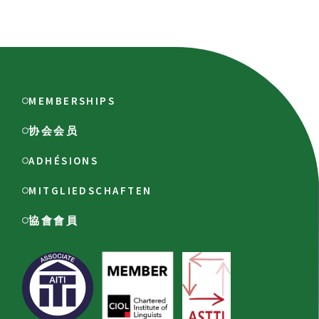
MEMBERSHIPS
协会会员
ADHÉSIONS
MITGLIEDSCHAFTEN
協會會員