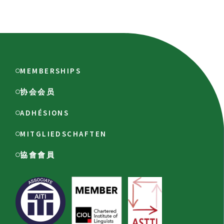
MEMBERSHIPS
协会会员
ADHÉSIONS
MITGLIEDSCHAFTEN
協會會員