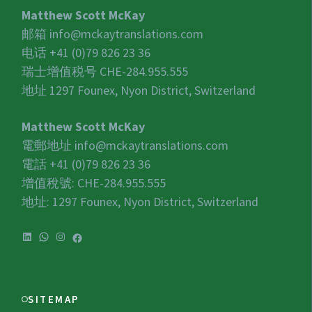
Matthew Scott McKay
邮箱
info@mckaytranslations.com
电话 +41 (0)79 826 23 36
瑞士增值税号
CHE-284.955.555
地址 1297 Founex, Nyon District, Switzerland
Matthew Scott McKay
電郵地址
info@mckaytranslations.com
電話 +41 (0)79 826 23 36
增值稅號:
CHE-284.955.555
地址: 1297 Founex, Nyon District, Switzerland
LinkedIn
WhatsApp
Instagram
Facebook
SITEMAP